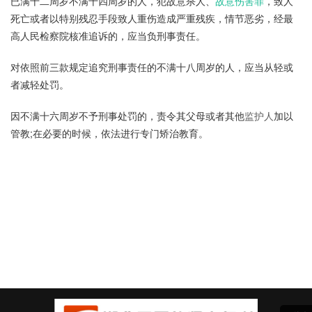
已满十二周岁不满十四周岁的人，犯故意杀人、
故意伤害罪
，致人
死亡或者以特别残忍手段致人重伤造成严重残疾，情节恶劣，经最
高人民检察院核准追诉的，应当负刑事责任。
对依照前三款规定追究刑事责任的不满十八周岁的人，应当从轻或
者减轻处罚。
因不满十六周岁不予刑事处罚的，责令其父母或者其他
监护人
加以
管教;在必要的时候，依法进行专门矫治教育。